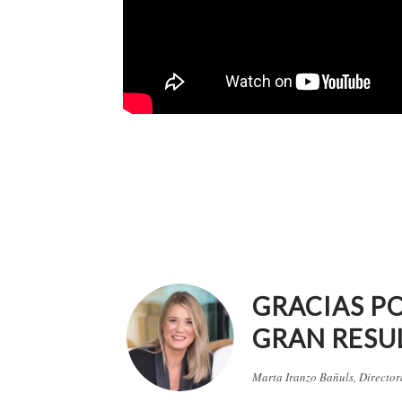
GRACIAS P
GRAN RESU
Marta Iranzo Bañuls, Directo