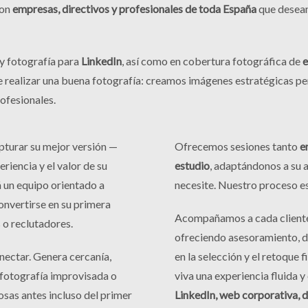
con
empresas, directivos y profesionales de toda España
que desean
 y fotografía para
LinkedIn
, así como en cobertura fotográfica de
e
 realizar una buena fotografía: creamos imágenes estratégicas pe
ofesionales.
pturar su mejor versión —
Ofrecemos sesiones tanto
e
riencia y el valor de su
estudio
, adaptándonos a su 
 un equipo orientado a
necesite. Nuestro proceso es
onvertirse en su primera
Acompañamos a cada cliente 
s o reclutadores.
ofreciendo asesoramiento, d
nectar. Genera cercanía,
en la selección y el retoque 
a fotografía improvisada o
viva una experiencia fluida y
sas antes incluso del primer
LinkedIn, web corporativa, d