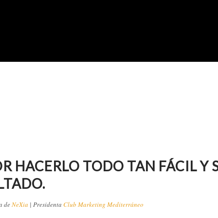
OR HACERLO TODO TAN FÁCIL Y
LTADO.
ra de
NeXia
| Presidenta
Club Marketing Mediterráneo