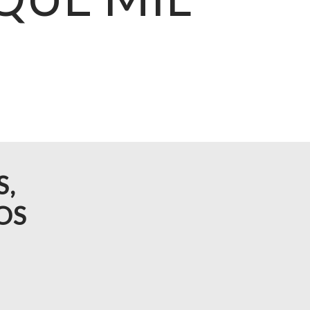
S,
OS