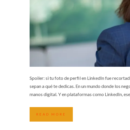
¿TU FOTO DE LINKEDIN REPRES
Spoiler: si tu foto de perfil en LinkedIn fue recor
OCULTO DE UN
sepan a qué te dedicas. En un mundo donde los nego
manos digital. Y en plataformas como LinkedIn, ese
Consejos
Empresas
READ MORE