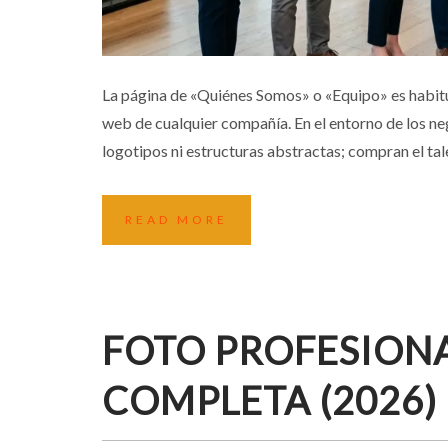
FOTOGRAFÍA CORPORATIVA Y
La página de «Quiénes Somos» o «Equipo» es habitua
web de cualquier compañía. En el entorno de los ne
Business
Consejos
Empre
logotipos ni estructuras abstractas; compran el tal
READ MORE
FOTO PROFESIONA
COMPLETA (2026)