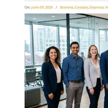
On:
junio 09, 2026
Business
,
Consejos
,
Empresas
,
N