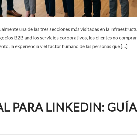
 EMPLOYER BRANDING: IMPULSA TU EQUIPO
lmente una de las tres secciones más visitadas en la infraestruct
gocios B2B and los servicios corporativos, los clientes no compra
sas
Negocios
Personas
Retratos Corporativos
ento, la experiencia y el factor humano de las personas que […]
L PARA LINKEDIN: GUÍA