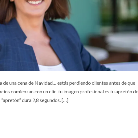
ENTA LO QUE TÚ VALES? DESCUBRE EL PODER
tada de una cena de Navidad… estás perdiendo clientes antes de que
 BUEN RETRATO PROFESIONAL
cios comienzan con un clic, tu imagen profesional es tu apretón d
 “apretón” dura 2,8 segundos. […]
Negocios
Personas
Retratos Corporativos