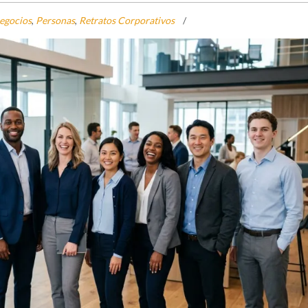
egocios
,
Personas
,
Retratos Corporativos