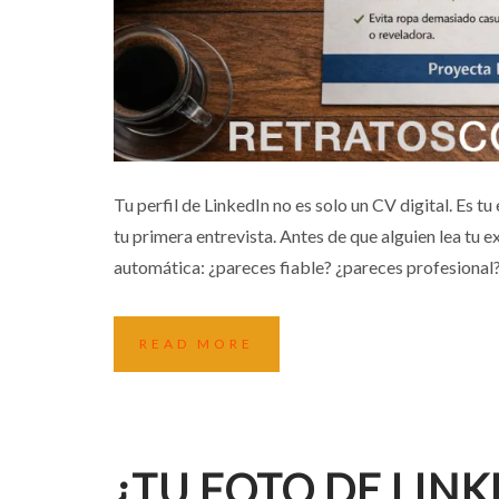
FOTO PROFESIONAL PAR
Tu perfil de LinkedIn no es solo un CV digital. Es t
tu primera entrevista. Antes de que alguien lea tu e
Consejos
Empresas
automática: ¿pareces fiable? ¿pareces profesional? ¿
READ MORE
¿TU FOTO DE LIN