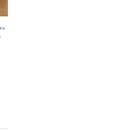
ura
n