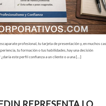
A LINKEDIN: GUÍA COMPLETA (2026)
u escaparate profesional, tu tarjeta de presentación y, en muchos ca
xperiencia, tu formación o tus habilidades, hay una decisión
Negocios
Personas
Retratos Corporativos
daría este perfil confianza a un cliente o a una […]
KEDIN REPRESENTA LO