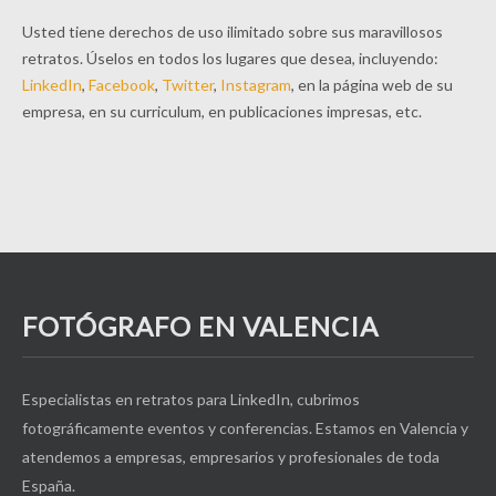
Usted tiene derechos de uso ilimitado sobre sus maravillosos
retratos. Úselos en todos los lugares que desea, incluyendo:
LinkedIn
,
Facebook
,
Twitter
,
Instagram
, en la página web de su
empresa, en su curriculum, en publicaciones impresas, etc.
FOTÓGRAFO EN VALENCIA
Especialistas en retratos para LinkedIn, cubrimos
fotográficamente eventos y conferencias. Estamos en Valencia y
atendemos a empresas, empresarios y profesionales de toda
España.